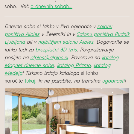
sobo.
Več
o dnevnih sobah…
Dnevne sobe si lahko v živo ogledate v
salonu
pohištva Alples
v Železniki in v
Salonu pohištva Rudnik
Ljubljana
ali v
najbližjem salonu Alples
.
Dogovorite se
lahko tudi za
brezplačni 3D izris
. Povpraševanje
pošljite na
alples@alples.si
.
Povezava na
katalog
Magnet dnevne sobe
,
katalog Prizma
,
katalog
Medeja
!
Tiskano izdajo kataloga
si lahko
naročite
tukaj.
In ne pozabite, na trenutne
ugodnosti
!