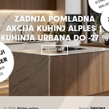
ZADNJA POMLADNA
AKCIJA KUHINJ ALPLES |
KUHINJA URBANA DO -27 %
PREBERI VEČ
© 2026
Alples salon
Avtorji:
EMIGMA