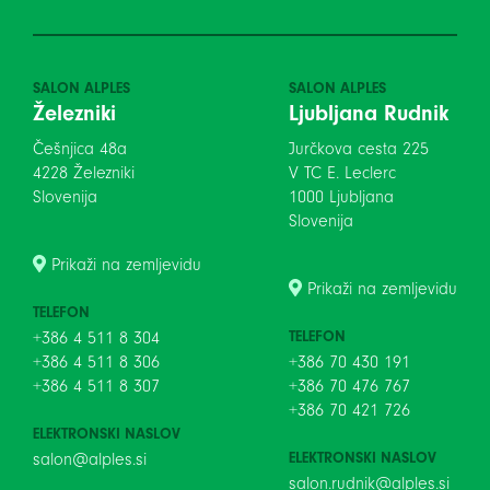
SALON ALPLES
SALON ALPLES
Železniki
Ljubljana Rudnik
Češnjica 48a
Jurčkova cesta 225
4228 Železniki
V TC E. Leclerc
Slovenija
1000 Ljubljana
Slovenija
Prikaži na zemljevidu
Prikaži na zemljevidu
TELEFON
TELEFON
+386 4 511 8 304
+386 4 511 8 306
+386 70 430 191
+386 4 511 8 307
+386 70 476 767
+386 70 421 726
ELEKTRONSKI NASLOV
ELEKTRONSKI NASLOV
salon@alples.si
salon.rudnik@alples.si