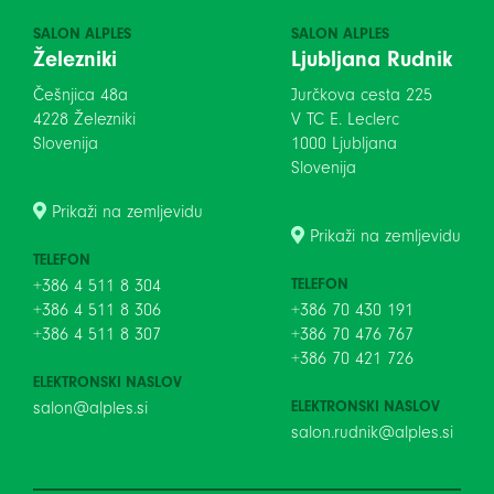
SALON ALPLES
SALON ALPLES
Železniki
Ljubljana Rudnik
Češnjica 48a
Jurčkova cesta 225
4228 Železniki
V TC E. Leclerc
Slovenija
1000 Ljubljana
Slovenija
Prikaži na zemljevidu
Prikaži na zemljevidu
TELEFON
TELEFON
+386 4 511 8 304
+386 4 511 8 306
+386 70 430 191
+386 4 511 8 307
+386 70 476 767
+386 70 421 726
ELEKTRONSKI NASLOV
ELEKTRONSKI NASLOV
salon@alples.si
salon.rudnik@alples.si