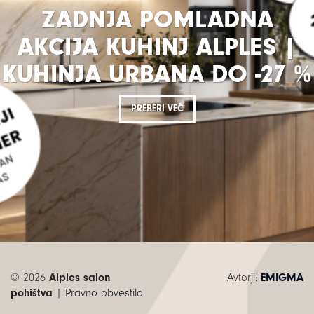
ZADNJA POMLADNA
AKCIJA KUHINJ ALPLES |
KUHINJA URBANA DO -27 %
PREBERI VEČ
© 2026
Alples salon
Avtorji:
EMIGMA
pohištva
|
Pravno obvestilo