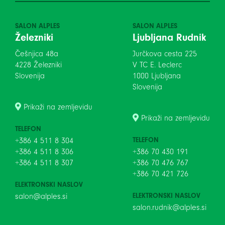
SALON ALPLES
SALON ALPLES
Železniki
Ljubljana Rudnik
Češnjica 48a
Jurčkova cesta 225
4228 Železniki
V TC E. Leclerc
Slovenija
1000 Ljubljana
Slovenija
Prikaži na zemljevidu
Prikaži na zemljevidu
TELEFON
TELEFON
+386 4 511 8 304
+386 4 511 8 306
+386 70 430 191
+386 4 511 8 307
+386 70 476 767
+386 70 421 726
ELEKTRONSKI NASLOV
ELEKTRONSKI NASLOV
salon@alples.si
salon.rudnik@alples.si