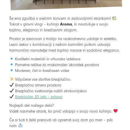
Še ena zgodba s srečnim koncem in zadovoljnimi strankami!
Tokrat v glavni vlogi – kuhinja
Aroma
, ki navdušuje s svojo
toplino, eleganco in brezčasnim slogom.
Prostor je zasnovan z mislijo na vsakodnevno udobje in estetiko.
Lesni dekor v kombinaciji z nežnim kamnitim pultom ustvarja
harmonično ravnotežje med toplino narave in sodobno eleganco.
Kvalitetni materiali in vrhunska izdelava
Pametne rešitve za maksimalen izkoristek prostora
Moderen, čist in brezčasen videz
Vključene vse storitve brezplačno:
Brezplačna izmera prostora
Brezplačno svetovanje naših strokovnjakov
Brezplačen 3D izris – prijava
Najlepši del našega dela?
Videti nasmehe strank, ko prvič vstopijo v svojo novo kuhinjo.
Če si tudi ti želiš prenoviti ali opremiti svoj dom po meri – piši
nam