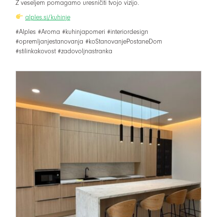
Z veseljem pomagamo uresničiti tvojo vizijo.
alples.si/kuhinje
#Alples #Aroma #kuhinjapomeri #interiordesign
#opremljanjestanovanja #koStanovanjePostaneDom
#stilinkakovost #zadovoljnastranka