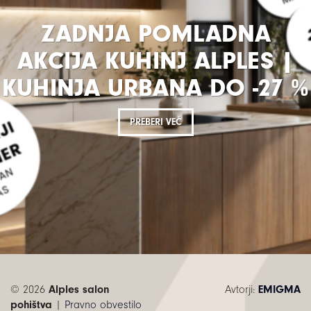
ZADNJA POMLADNA
AKCIJA KUHINJ ALPLES |
KUHINJA URBANA DO -27 %
PREBERI VEČ
© 2026
Alples salon
Avtorji:
EMIGMA
pohištva
|
Pravno obvestilo