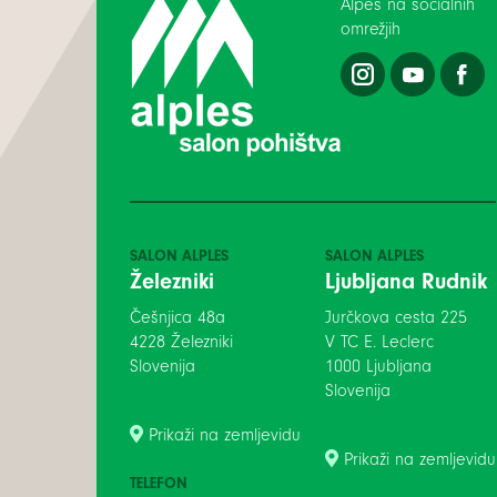
Alpes na socialnih
omrežjih
SALON ALPLES
SALON ALPLES
Železniki
Ljubljana Rudnik
Češnjica 48a
Jurčkova cesta 225
4228 Železniki
V TC E. Leclerc
Slovenija
1000 Ljubljana
Slovenija
Prikaži na zemljevidu
Prikaži na zemljevidu
TELEFON