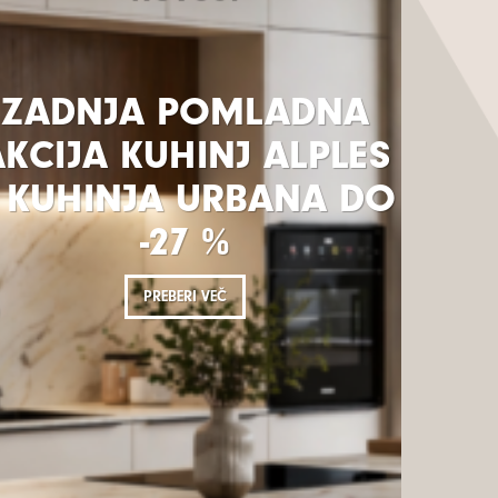
ZADNJA POMLADNA
KCIJA KUHINJ ALPLES
 KUHINJA URBANA DO
-27 %
PREBERI VEČ