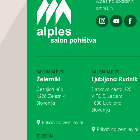
Alpes na socialnih
omrežjih
SALON ALPLES
SALON ALPLES
Železniki
Ljubljana Rudnik
Češnjica 48a
Jurčkova cesta 225
4228 Železniki
V TC E. Leclerc
Slovenija
1000 Ljubljana
Slovenija
Prikaži na zemljevidu
Prikaži na zemljevidu
TELEFON