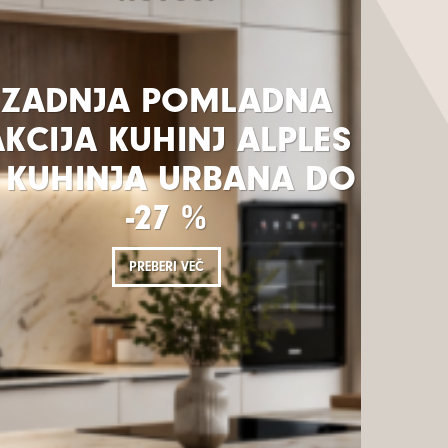
ZADNJA POMLADNA
KCIJA KUHINJ ALPLES
 KUHINJA URBANA DO
-27 %
PREBERI VEČ