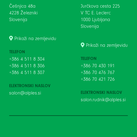
Češnjica 48a
Jurčkova cesta 225
4228 Železniki
V TC E. Leclerc
Slovenija
1000 Ljubljana
Slovenija
Prikaži na zemljevidu
Prikaži na zemljevidu
TELEFON
TELEFON
+386 4 511 8 304
+386 4 511 8 306
+386 70 430 191
+386 4 511 8 307
+386 70 476 767
+386 70 421 726
ELEKTRONSKI NASLOV
ELEKTRONSKI NASLOV
salon@alples.si
salon.rudnik@alples.si