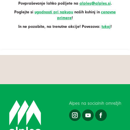
Povpraševanje lahko pošljete na
alples@alples.si
.
Poglejte si
ugodnosti pri nakupu
naših kuhinj in
cenovne
primere
!
In ne pozabite, na trenutne akcije! Povezava:
tukaj
!
Alpes na socialnih omrežjih