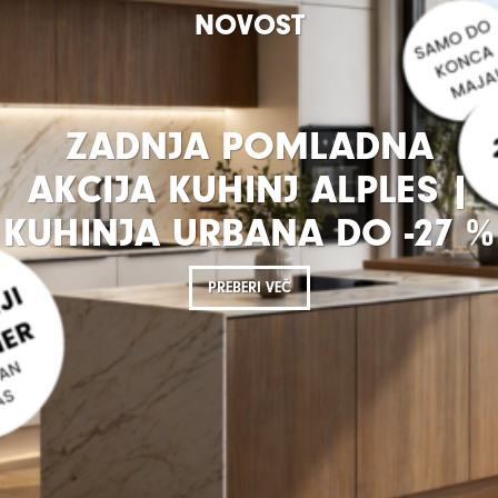
NOVOST
ZADNJA POMLADNA
AKCIJA KUHINJ ALPLES |
KUHINJA URBANA DO -27 %
PREBERI VEČ