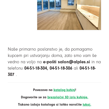
Naše primarno poslanstvo je, da pomagamo
kupcem pri ustvarjanju doma, zato smo vam še
vedno na voljo na
e-pošti salon@alples.si
in na
telefonu
04-51-18-304, 04-51-18-306
ali
04-51-18-
307
.
Povezava na
katalog kuhinj
!
Dogovorite se za
brezplačni 3D izris kuhinje.
Tiskano izdajo kataloga si lahko naročite
tukaj.