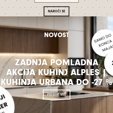
NOVOST
ZADNJA POMLADNA
AKCIJA KUHINJ ALPLES |
KUHINJA URBANA DO -27 %
PREBERI VEČ