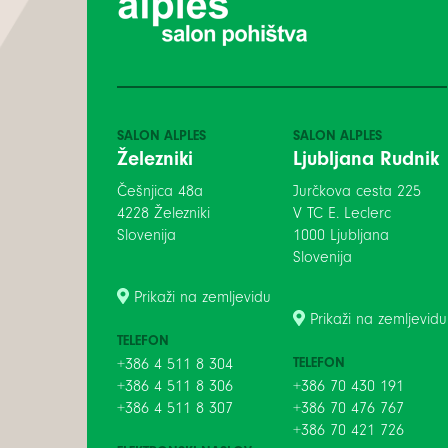
SALON ALPLES
SALON ALPLES
Železniki
Ljubljana Rudnik
Češnjica 48a
Jurčkova cesta 225
4228 Železniki
V TC E. Leclerc
Slovenija
1000 Ljubljana
Slovenija
Prikaži na zemljevidu
Prikaži na zemljevidu
TELEFON
TELEFON
+386 4 511 8 304
+386 4 511 8 306
+386 70 430 191
+386 4 511 8 307
+386 70 476 767
+386 70 421 726