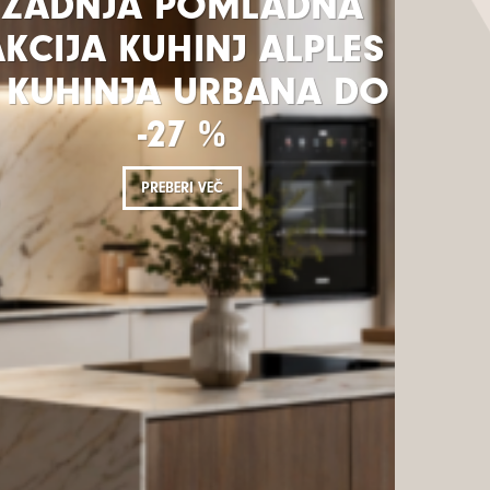
ZADNJA POMLADNA
KCIJA KUHINJ ALPLES
 KUHINJA URBANA DO
-27 %
PREBERI VEČ