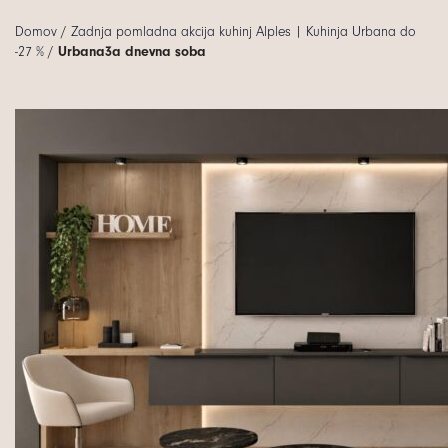
Domov
/
Zadnja pomladna akcija kuhinj Alples | Kuhinja Urbana do
-27 %
/
Urbana3a dnevna soba