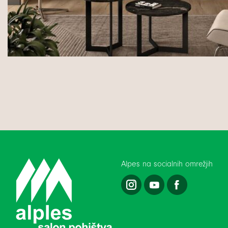
Alpes na socialnih omrežjih