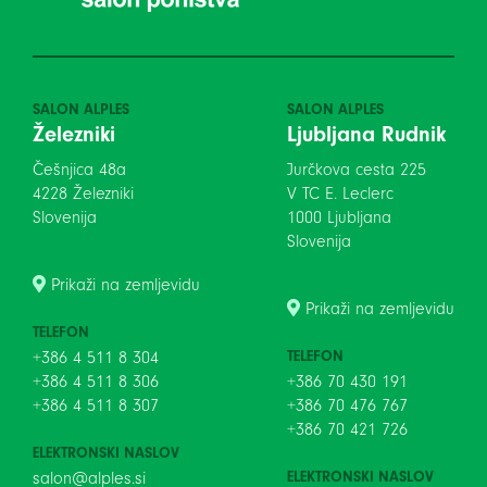
SALON ALPLES
SALON ALPLES
Železniki
Ljubljana Rudnik
Češnjica 48a
Jurčkova cesta 225
4228 Železniki
V TC E. Leclerc
Slovenija
1000 Ljubljana
Slovenija
Prikaži na zemljevidu
Prikaži na zemljevidu
TELEFON
TELEFON
+386 4 511 8 304
+386 4 511 8 306
+386 70 430 191
+386 4 511 8 307
+386 70 476 767
+386 70 421 726
ELEKTRONSKI NASLOV
ELEKTRONSKI NASLOV
salon@alples.si