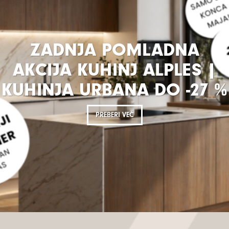
ZADNJA POMLADNA
AKCIJA KUHINJ ALPLES |
KUHINJA URBANA DO -27 %
PREBERI VEČ