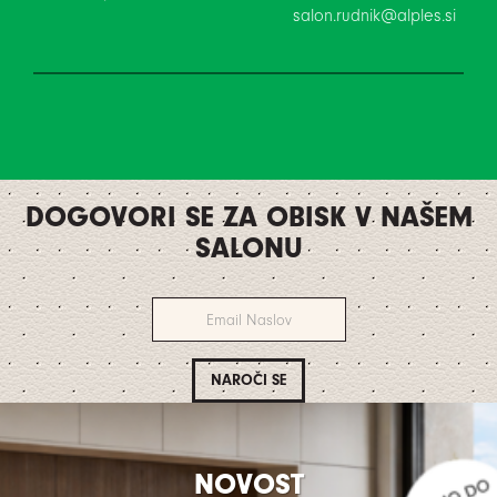
salon.rudnik@alples.si
DOGOVORI SE ZA OBISK V NAŠEM
SALONU
NOVOST