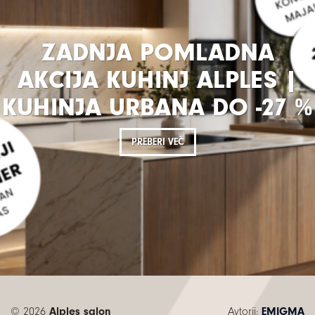
ZADNJA POMLADNA
AKCIJA KUHINJ ALPLES |
KUHINJA URBANA DO -27 %
PREBERI VEČ
© 2026
Alples salon
Avtorji:
EMIGMA