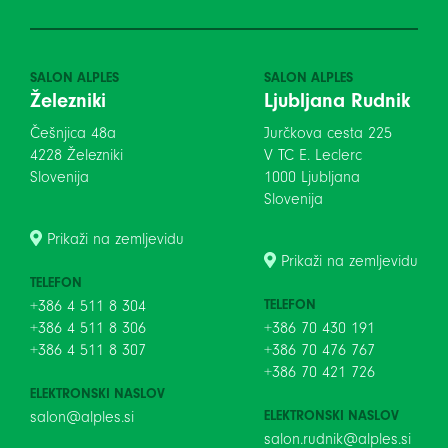
SALON ALPLES
SALON ALPLES
Železniki
Ljubljana Rudnik
Češnjica 48a
Jurčkova cesta 225
4228 Železniki
V TC E. Leclerc
Slovenija
1000 Ljubljana
Slovenija
Prikaži na zemljevidu
Prikaži na zemljevidu
TELEFON
TELEFON
+386 4 511 8 304
+386 4 511 8 306
+386 70 430 191
+386 4 511 8 307
+386 70 476 767
+386 70 421 726
ELEKTRONSKI NASLOV
ELEKTRONSKI NASLOV
salon@alples.si
salon.rudnik@alples.si