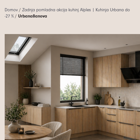
Domov
/
Zadnja pomladna akcija kuhinj Alples | Kuhinja Urbana do
-27 %
/
Urbana8anova