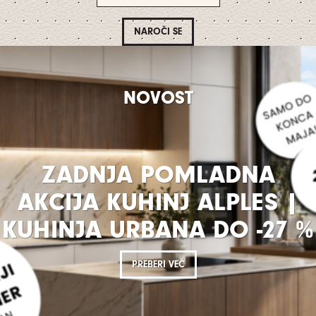
NOVOST
ZADNJA POMLADNA
AKCIJA KUHINJ ALPLES |
KUHINJA URBANA DO -27 %
PREBERI VEČ